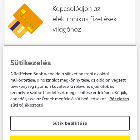
Kapcsolódjon az
elektronikus fizetések
világához
Versenyképes és átlátható
IC ++ árak cégek számára
Sütikezelés
A Raiffeisen Bank weboldala sütiket használ az oldal
működtetése, a használat megkönnyítése, az oldalon végzett
tevékenység nyomon követése, a releváns ajánlatok és
24/7 technikai támogatás,
személyre szabott hirdetések megjelenítése érdekében. Kérjük,
engedélyezze az Önnek megfelelő sütibeállításokat.
Részletes
stabil és biztonságos
süti tájékoztató
működés
Sütik beállítása