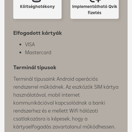
Költséghatékony
Implementálható Qvik
fizetés
Elfogadott kártyák
VISA
Mastercard
Terminál típusok
Terminál típusaink Android operációs
rendszerrel működnek. Az eszközök SIM kártya
használatával, mobil internet
kommunikációval kapcsolódnak a banki
rendszerhez és e mellett Wifi hálózati
csatlakozásra is képesek, hogy a
kártyaelfogadás zavartalanul működhessen.