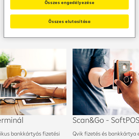
Válassza az üzleti céljához
Összes engedélyezése
legjobban illeszkedő fizetési
Összes elutasítása
megoldást
erminál
Scan&Go - SoftPO
ikus bankkártyás fizetési
Qvik fizetés és bankkártya