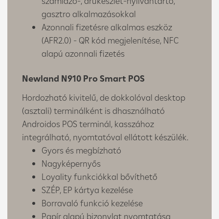
számlázó-, árukészlet-nyilvántartó,
gasztro alkalmazásokkal
Azonnali fizetésre alkalmas eszköz
(AFR2.0) - QR kód megjelenítése, NFC
alapú azonnali fizetés
Newland N910 Pro Smart POS
Hordozható kivitelű, de dokkolóval desktop
(asztali) terminálként is dhasználható
Androidos POS terminál, kasszához
integrálható, nyomtatóval ellátott készülék.
Gyors és megbízható
Nagyképernyős
Loyality funkciókkal bővíthető
SZÉP, EP kártya kezelése
Borravaló funkció kezelése
Papír alapú bizonylat nyomtatása