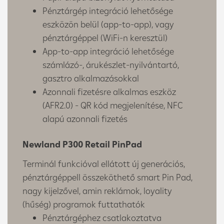
Pénztárgép integráció lehetősége
eszközön belül (app-to-app), vagy
pénztárgéppel (WiFi-n keresztül)
App-to-app integráció lehetősége
számlázó-, árukészlet-nyilvántartó,
gasztro alkalmazásokkal
Azonnali fizetésre alkalmas eszköz
(AFR2.0) - QR kód megjelenítése, NFC
alapú azonnali fizetés
Newland P300 Retail PinPad
Terminál funkcióval ellátott új generációs,
pénztárgéppell összeköthető smart Pin Pad,
nagy kijelzővel, amin reklámok, loyality
(hűség) programok futtathatók
Pénztárgéphez csatlakoztatva