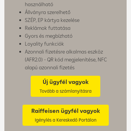
használható
Állványra szerelhető
SZÉP, EP kártya kezelése
Reklámok futtatása
Gyors és megbízható
Loyality funkciók
Azonnali fizetésre alkalmas eszköz
(AFR2.0) - QR kód megjelenítése, NFC
alapú azonnali fizetés
Új ügyfél vagyok
Tovább a számlanyitásra
Raiffeisen ügyfél vagyok
Igénylés a Kereskedő Portálon