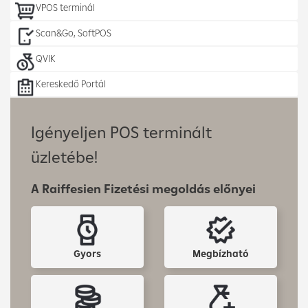
VPOS terminál
Scan&Go, SoftPOS
QVIK
Kereskedő Portál
Igényeljen POS terminált
üzletébe!
A Raiffesien Fizetési megoldás előnyei
Gyors
Megbízható