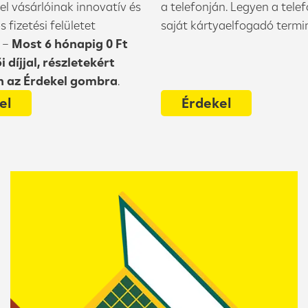
el vásárlóinak innovatív és
a telefonján. Legyen a telef
 fizetési felületet
saját kártyaelfogadó termin
t –
Most 6 hónapig 0 Ft
 díjjal, részletekért
n az Érdekel gombra
.
el
Érdekel